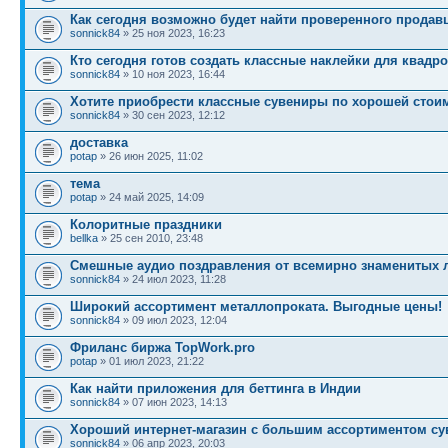
Как сегодня возможно будет найти проверенного продав
sonnick84
» 25 ноя 2023, 16:23
Кто сегодня готов создать классные наклейки для квадр
sonnick84
» 10 ноя 2023, 16:44
Хотите приобрести классные сувениры по хорошей стои
sonnick84
» 30 сен 2023, 12:12
доставка
potap
» 26 июн 2025, 11:02
тема
potap
» 24 май 2025, 14:09
Колоритные праздники
bellka
» 25 сен 2010, 23:48
Смешные аудио поздравления от всемирно знаменитых 
sonnick84
» 24 июл 2023, 11:28
Широкий ассортимент металлопроката. Выгодные цены!
sonnick84
» 09 июл 2023, 12:04
Фриланс биржа TopWork.pro
potap
» 01 июл 2023, 21:22
Как найти приложения для беттинга в Индии
sonnick84
» 07 июн 2023, 14:13
Хороший интернет-магазин с большим ассортиментом с
sonnick84
» 06 апр 2023, 20:03