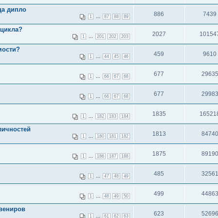
ца дипло
886
7439
...
1
87
88
89
оцикла?
2027
10154
...
1
201
202
203
мости?
459
9610
...
1
44
45
46
677
2963
...
1
66
67
68
677
2998
...
1
66
67
68
1835
16521
...
1
182
183
184
личностей
1813
8474
...
1
180
181
182
1875
8919
...
1
186
187
188
485
3256
...
1
47
48
49
499
4486
...
1
48
49
50
увениров
623
5269
...
1
61
62
63