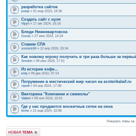
разработка сайтов
potap
» 01 мар 2023, 18:36
Создать сайт с нуля
Vipyh
» 17 авг 2024, 16:16
Бляди Нижневартовска
Goras
» 27 июн 2024, 14:34
Ставим СПА
sonnick84
» 12 апр 2026, 20:34
Как новому игроку получить в три раза больше за первы
Smokin
» 09 июн 2026, 17:51
Из истории кофе...
eniq
» 09 дек 2010, 07:14
Погружение в мистический мир чисел на ezoterikalaif.ru
cipetil
» 04 апр 2024, 17:38
Викторина "Компании и символы"
Valiant
» 09 ноя 2010, 10:01
Где у нас продаются москитные сетки на окна
femix
» 21 мар 2024, 10:08
Показать темы за:
Новая тема