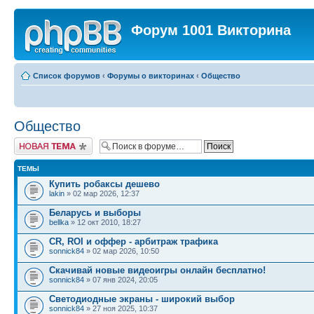
Форум 1001 Викторина
Список форумов
‹
Форумы о викторинах
‹
Общество
Общество
Новая тема
ТЕМЫ
Купить робаксы дешево
lakin
» 02 мар 2026, 12:37
Беларусь и выборы
bellka
» 12 окт 2010, 18:27
CR, ROI и оффер - арбитраж трафика
sonnick84
» 02 мар 2026, 10:50
Скачивай новые видеоигры онлайн бесплатно!
sonnick84
» 07 янв 2024, 20:05
Светодиодные экраны - широкий выбор
sonnick84
» 27 ноя 2025, 10:37