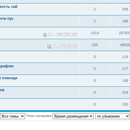
мость сай
2
206
чти пус
2
188
1414
20793
...
1
140
141
142
236
4862
...
1
22
23
24
0
114
Терафлю
0
177
ой помощи
0
148
тов
0
154
0
155
Поле сортировки