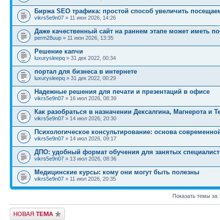
Биржа SEO трафика: простой способ увеличить посещае
vikrs5e9n07
» 11 июн 2026, 14:26
Даже качественный сайт на раннем этапе может иметь по
perm28uup
» 11 июн 2026, 13:35
Решение капчи
luxurysleepq
» 31 дек 2022, 00:34
портал для бизнеса в интернете
luxurysleepq
» 31 дек 2022, 00:29
Надежные решения для печати и презентаций в офисе
vikrs5e9n07
» 16 июл 2026, 08:39
Как разобраться в назначении Дексалгина, Магнерота и 
vikrs5e9n07
» 14 июл 2026, 20:30
Психологическое консультирование: основа современн
vikrs5e9n07
» 14 июл 2026, 09:17
ДПО: удобный формат обучения для занятых специалис
vikrs5e9n07
» 13 июл 2026, 08:36
Медицинские курсы: кому они могут быть полезны
vikrs5e9n07
» 11 июл 2026, 20:35
Показать темы за:
Новая тема