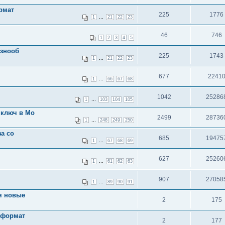
рмат
225
1776
...
1
21
22
23
46
746
1
2
3
4
5
азнооб
225
1743
...
1
21
22
23
677
2241
...
1
66
67
68
1042
25286
...
1
103
104
105
 ключ в Мо
2499
28736
...
1
248
249
250
за со
685
19475
...
1
67
68
69
627
25260
...
1
61
62
63
907
27058
...
1
89
90
91
я новые
2
175
 формат
2
177