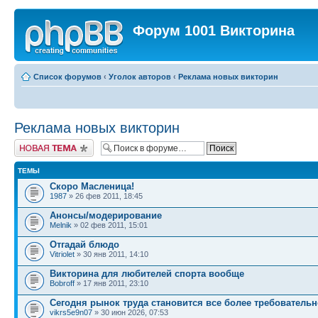
Форум 1001 Викторина
Список форумов
‹
Уголок авторов
‹
Реклама новых викторин
Реклама новых викторин
Новая тема
ТЕМЫ
Скоро Масленица!
1987
» 26 фев 2011, 18:45
Анонсы/модерирование
Melnik
» 02 фев 2011, 15:01
Отгадай блюдо
Vitriolet
» 30 янв 2011, 14:10
Викторина для любителей спорта вообще
Bobroff
» 17 янв 2011, 23:10
Сегодня рынок труда становится все более требовательн
vikrs5e9n07
» 30 июн 2026, 07:53