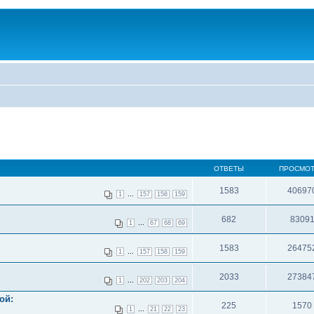
ОТВЕТЫ
ПРОСМО
1583
40697
...
1
157
158
159
682
8309
...
1
67
68
69
1583
26475
...
1
157
158
159
2033
27384
...
1
202
203
204
ой:
225
1570
...
1
21
22
23