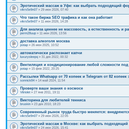
Эротический массаж в Уфе: как выбрать подходящий фо
vikrs5e9n07
» 29 июн 2026, 07:40
Что такое биржа SEO трафика и как она работает
vikrs5e9n07
» 11 июн 2026, 14:28
Для анализа ценнее не массовость, а естественность и р
perm28uup
» 11 июн 2026, 13:56
доставка алкоголя москва
potap
» 26 июн 2025, 10:52
автоматически распознает капчи
luxurysleepq
» 31 дек 2022, 00:32
Вентиляция и кондиционирование любой сложности под
potap
» 15 фев 2022, 20:25
Рассылки Whatsapp от 70 копеек и Telegram от 82 копеек 
sonnick84
» 14 май 2024, 11:54
Проверте ваши знания о космосе
Vitriolet
» 27 янв 2011, 19:11
Викторина для любителей тенниса
bruskin
» 23 дек 2010, 18:23
Современный рынок труда быстро меняется: внедряютс
vikrs5e9n07
» 29 июн 2026, 22:05
Эротический массаж в Москве: как выбрать подходящий
vikrs5e9n07
» 24 июн 2026, 15:41