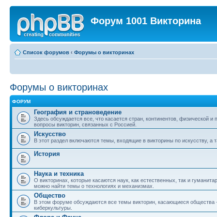
Форум 1001 Викторина
Список форумов
‹
Форумы о викторинах
Форумы о викторинах
ФОРУМ
География и страноведение
Здесь обсуждается все, что касается стран, континентов, физической и
вопросы викторин, связанных с Россией.
Искусство
В этот раздел включаются темы, входящие в викторины по искусству, а т
История
Наука и техника
О викторинах, которые касаются наук, как естественных, так и гуманита
можно найти темы о технологиях и механизмах.
Общество
В этом форуме обсуждаются все темы викторин, касающиеся общества - о
киберкультуры.