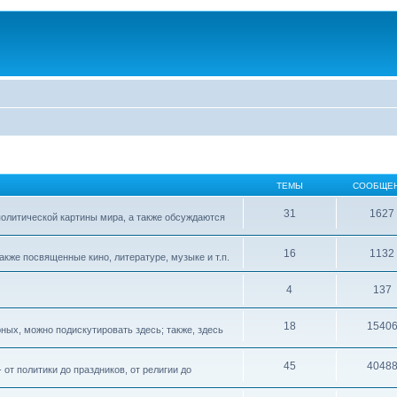
ТЕМЫ
СООБЩЕ
31
1627
 политической картины мира, а также обсуждаются
16
1132
акже посвященные кино, литературе, музыке и т.п.
4
137
18
1540
рных, можно подискутировать здесь; также, здесь
45
4048
т политики до праздников, от религии до