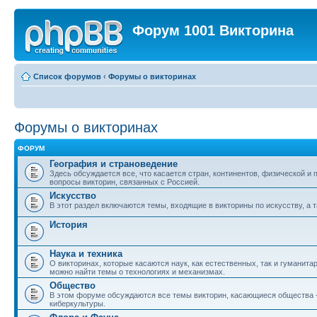
Форум 1001 Викторина
Список форумов
‹
Форумы о викторинах
Форумы о викторинах
ФОРУМ
География и страноведение
Здесь обсуждается все, что касается стран, континентов, физической и
вопросы викторин, связанных с Россией.
Искусство
В этот раздел включаются темы, входящие в викторины по искусству, а т
История
Наука и техника
О викторинах, которые касаются наук, как естественных, так и гуманита
можно найти темы о технологиях и механизмах.
Общество
В этом форуме обсуждаются все темы викторин, касающиеся общества - о
киберкультуры.