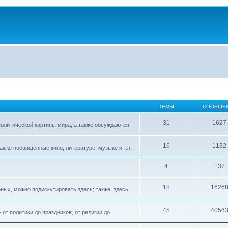
ТЕМЫ
СООБЩЕ
31
1627
 политической картины мира, а также обсуждаются
16
1132
акже посвященные кино, литературе, музыке и т.п.
4
137
18
1626
рных, можно подискутировать здесь; также, здесь
45
4056
т политики до праздников, от религии до