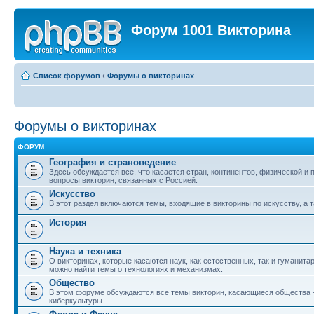
Форум 1001 Викторина
Список форумов
‹
Форумы о викторинах
Форумы о викторинах
ФОРУМ
География и страноведение
Здесь обсуждается все, что касается стран, континентов, физической и
вопросы викторин, связанных с Россией.
Искусство
В этот раздел включаются темы, входящие в викторины по искусству, а т
История
Наука и техника
О викторинах, которые касаются наук, как естественных, так и гуманита
можно найти темы о технологиях и механизмах.
Общество
В этом форуме обсуждаются все темы викторин, касающиеся общества - о
киберкультуры.