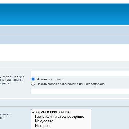
ультатах, и
-
для
Искать все слова
олом
|
для поиска
адения.
Искать любое слово/поиск с языком запросов
орумах
же.