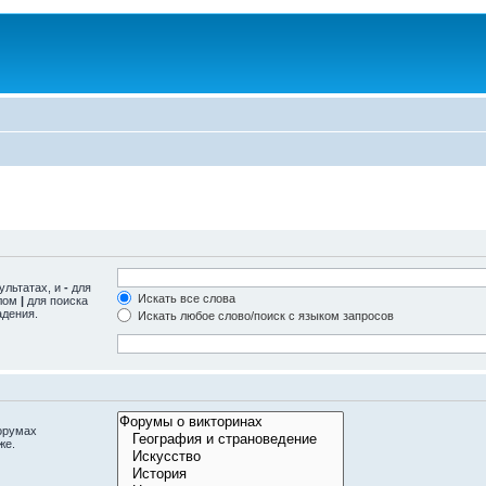
ультатах, и
-
для
Искать все слова
олом
|
для поиска
адения.
Искать любое слово/поиск с языком запросов
орумах
же.