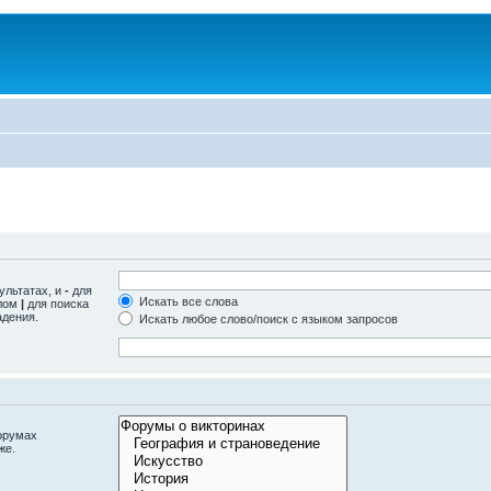
ультатах, и
-
для
Искать все слова
олом
|
для поиска
адения.
Искать любое слово/поиск с языком запросов
орумах
же.