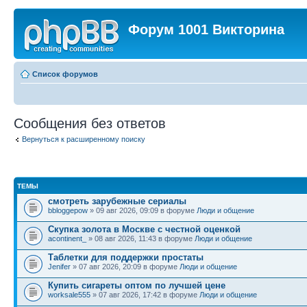
Форум 1001 Викторина
Список форумов
Сообщения без ответов
Вернуться к расширенному поиску
ТЕМЫ
смотреть зарубежные сериалы
bbloggepow
» 09 авг 2026, 09:09 в форуме
Люди и общение
Скупка золота в Москве с честной оценкой
acontinent_
» 08 авг 2026, 11:43 в форуме
Люди и общение
Таблетки для поддержки простаты
Jenifer
» 07 авг 2026, 20:09 в форуме
Люди и общение
Купить сигареты оптом по лучшей цене
worksale555
» 07 авг 2026, 17:42 в форуме
Люди и общение