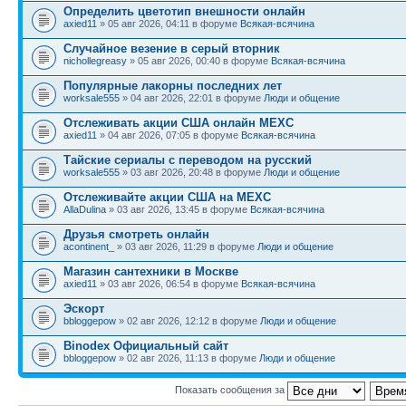
Определить цветотип внешности онлайн
axied11
» 05 авг 2026, 04:11 в форуме
Всякая-всячина
Случайное везение в серый вторник
nichollegreasy
» 05 авг 2026, 00:40 в форуме
Всякая-всячина
Популярные лакорны последних лет
worksale555
» 04 авг 2026, 22:01 в форуме
Люди и общение
Отслеживать акции США онлайн MEXC
axied11
» 04 авг 2026, 07:05 в форуме
Всякая-всячина
Тайские сериалы с переводом на русский
worksale555
» 03 авг 2026, 20:48 в форуме
Люди и общение
Отслеживайте акции США на MEXC
AllaDulina
» 03 авг 2026, 13:45 в форуме
Всякая-всячина
Друзья смотреть онлайн
acontinent_
» 03 авг 2026, 11:29 в форуме
Люди и общение
Магазин сантехники в Москве
axied11
» 03 авг 2026, 06:54 в форуме
Всякая-всячина
Эскорт
bbloggepow
» 02 авг 2026, 12:12 в форуме
Люди и общение
Binodex Официальный сайт
bbloggepow
» 02 авг 2026, 11:13 в форуме
Люди и общение
Показать сообщения за