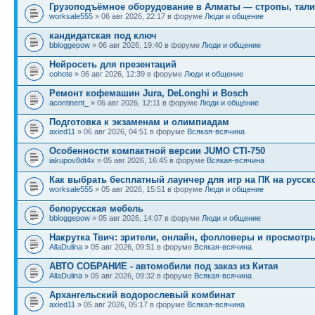
Грузоподъёмное оборудование в Алматы — стропы, тали
worksale555
» 06 авг 2026, 22:17 в форуме
Люди и общение
кандидатская под ключ
bbloggepow
» 06 авг 2026, 19:40 в форуме
Люди и общение
Нейросеть для презентаций
cohote
» 06 авг 2026, 12:39 в форуме
Люди и общение
Ремонт кофемашин Jura, DeLonghi и Bosch
acontinent_
» 06 авг 2026, 12:11 в форуме
Люди и общение
Подготовка к экзаменам и олимпиадам
axied11
» 06 авг 2026, 04:51 в форуме
Всякая-всячина
Особенности компактной версии JUMO CTI-750
iakupov8dt4x
» 05 авг 2026, 16:45 в форуме
Всякая-всячина
Как выбрать бесплатный лаунчер для игр на ПК на русск
worksale555
» 05 авг 2026, 15:51 в форуме
Люди и общение
белорусская мебель
bbloggepow
» 05 авг 2026, 14:07 в форуме
Люди и общение
Накрутка Твич: зрители, онлайн, фолловеры и просмотр
AllaDulina
» 05 авг 2026, 09:51 в форуме
Всякая-всячина
АВТО СОБРАНИЕ - автомобили под заказ из Китая
AllaDulina
» 05 авг 2026, 09:32 в форуме
Всякая-всячина
Архангельский водорослевый комбинат
axied11
» 05 авг 2026, 05:17 в форуме
Всякая-всячина