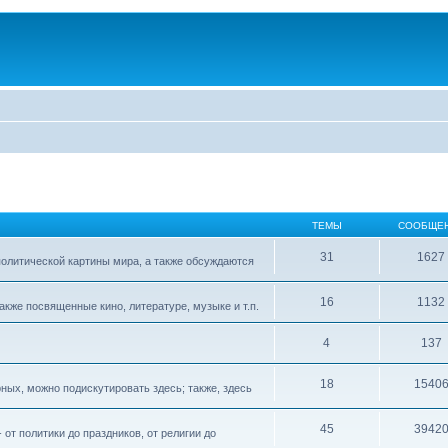
ТЕМЫ
СООБЩЕ
31
1627
 политической картины мира, а также обсуждаются
16
1132
акже посвященные кино, литературе, музыке и т.п.
4
137
18
1540
рных, можно подискутировать здесь; также, здесь
45
3942
т политики до праздников, от религии до