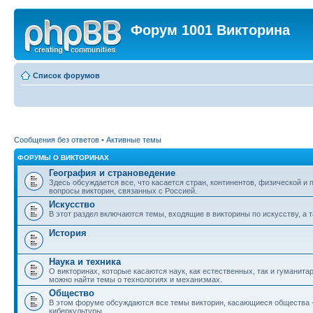
Форум 1001 Викторина
Список форумов
Сообщения без ответов
•
Активные темы
ФОРУМЫ О ВИКТОРИНАХ
География и страноведение
Здесь обсуждается все, что касается стран, континентов, физической и
вопросы викторин, связанных с Россией.
Искусство
В этот раздел включаются темы, входящие в викторины по искусству, а т
История
Наука и техника
О викторинах, которые касаются наук, как естественных, так и гуманита
можно найти темы о технологиях и механизмах.
Общество
В этом форуме обсуждаются все темы викторин, касающиеся общества - о
киберкультуры.