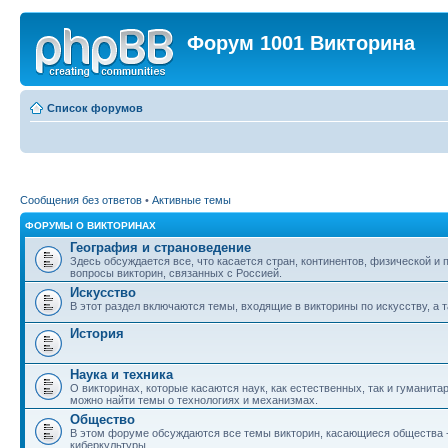
Форум 1001 Викторина
Список форумов
Сообщения без ответов
•
Активные темы
ФОРУМЫ О ВИКТОРИНАХ
География и страноведение
Здесь обсуждается все, что касается стран, континентов, физической и
вопросы викторин, связанных с Россией.
Искусство
В этот раздел включаются темы, входящие в викторины по искусству, а т
История
Наука и техника
О викторинах, которые касаются наук, как естественных, так и гуманита
можно найти темы о технологиях и механизмах.
Общество
В этом форуме обсуждаются все темы викторин, касающиеся общества - о
киберкультуры.