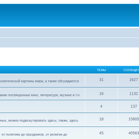
ТЕМЫ
СООБЩЕ
31
1627
 политической картины мира, а также обсуждаются
16
1132
акже посвященные кино, литературе, музыке и т.п.
4
137
18
1580
рных, можно подискутировать здесь; также, здесь
45
4056
т политики до праздников, от религии до