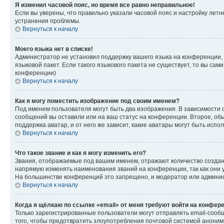
Я изменил часовой пояс, но время все равно неправильное!
Если вы уверены, что правильно указали часовой пояс и настройку лет
устранения проблемы.
Вернуться к началу
Моего языка нет в списке!
Администратор не установил поддержку вашего языка на конференции, 
языковой пакет. Если такого языкового пакета не существует, то вы с
конференции)
Вернуться к началу
Как я могу поместить изображение под своим именем?
Под именем пользователя могут быть два изображения. В зависимости от
сообщений вы оставили или на ваш статус на конференции. Второе, обы
поддержка аватар, и от него же зависит, какие аватары могут быть ис
Вернуться к началу
Что такое звание и как я могу изменить его?
Звания, отображаемые под вашим именем, отражают количество созда
напрямую изменять наименования званий на конференции, так как они 
На большинстве конференций это запрещено, и модератор или админис
Вернуться к началу
Когда я щёлкаю по ссылке «email» от меня требуют войти на конфер
Только зарегистрированные пользователи могут отправлять email-сооб
того, чтобы предотвратить злоупотребления почтовой системой анони