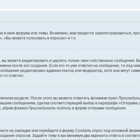
е в окне форума или темы. Возможно, вам придется зарегистрироваться, пр
 «Вы можете голосовать в опросах» и т.п.
вы можете редактировать и удалять только свои собственные сообщения. В
емени после его создания. Если кто-то уже ответил на сообщение, то под ни
 сообщение редактировал администратор или модератор, хотя они могут сами
о-то ответил.
 личном разделе. После этого вы можете отметить флажком пункт
Присоедини
 вашим сообщениям, сделав соответствующий выбор в параграфе «Отправка 
х, убрав флажок
Присоединить подпись
в форме отправки сообщения.
ните на закладке или перейдите в форму
Создать опрос
под основной формо
создание опросов. Задайте тему и как минимум два варианта ответа в соотве