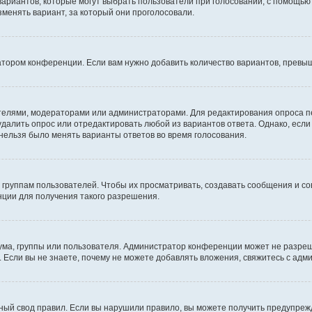
 вариантов, которые могут выбрать пользователи при голосовании, с помощью
зменять вариант, за который они проголосовали.
атором конференции. Если вам нужно добавить количество вариантов, превы
дателями, модераторами или администраторами. Для редактирования опроса п
 удалить опрос или отредактировать любой из вариантов ответа. Однако, есл
 нельзя было менять варианты ответов во время голосования.
руппам пользователей. Чтобы их просматривать, создавать сообщения и со
ции для получения такого разрешения.
ма, группы или пользователя. Администратор конференции может не разре
 Если вы не знаете, почему не можете добавлять вложения, свяжитесь с ад
ый свод правил. Если вы нарушили правило, вы можете получить предупреж