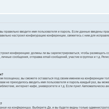
 вы правильно вводите имя пользователя и пароль. Если данные введены пра
равильно настроил конфигурацию конференции, свяжитесь с ним для исправле
 настроил конференцию: должны ли вы зарегистрироваться, чтобы размещать 
ичные сообщения, отправка email-сообщений, участие в группах и т.д. Регис
я?
ом посещении
, вы сможете оставаться под своим именем на конференции тол
ы вам не приходилось вводить имя пользователя и пароль каждый раз, вы мож
блиотеке, интернет-кафе, университете и т.д. Если пункт
Автоматически вх
й?
ание на конференции
. Выберите
Да
, и вы будете видны только администрат