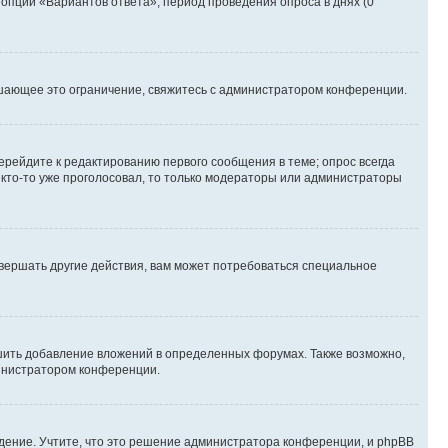
 опции «Вариантов ответа», период проведения опроса в днях (0
шающее это ограничение, свяжитесь с администратором конференции.
ерейдите к редактированию первого сообщения в теме; опрос всегда
и кто-то уже проголосовал, то только модераторы или администраторы
вершать другие действия, вам может потребоваться специальное
шить добавление вложений в определенных форумах. Также возможно,
министратором конференции.
дение. Учтите, что это решение администратора конференции, и phpBB