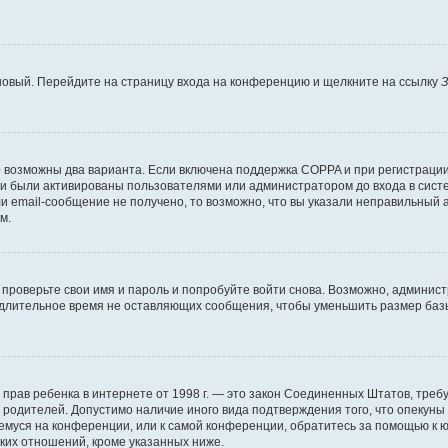
 новый. Перейдите на страницу входа на конференцию и щелкните на ссылку
З
о возможны два варианта. Если включена поддержка COPPA и при регистрации 
и были активированы пользователями или администратором до входа в систе
 email-сообщение не получено, то возможно, что вы указали неправильный а
м.
проверьте свои имя и пароль и попробуйте войти снова. Возможно, админист
длительное время не оставляющих сообщения, чтобы уменьшить размер базы
тных прав ребенка в интернете от 1998 г. — это закон Соединенных Штатов, т
е родителей. Допустимо наличие иного вида подтверждения того, что опек
ющемуся на конференции, или к самой конференции, обратитесь за помощью к 
ких отношений, кроме указанных ниже.