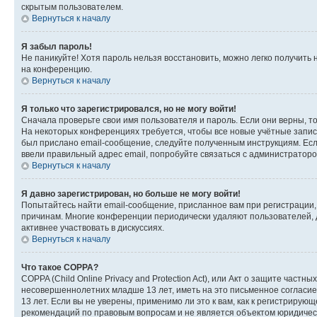
скрытым пользователем.
Вернуться к началу
Я забыл пароль!
Не паникуйте! Хотя пароль нельзя восстановить, можно легко получить
на конференцию.
Вернуться к началу
Я только что зарегистрировался, но не могу войти!
Сначала проверьте свои имя пользователя и пароль. Если они верны, т
На некоторых конференциях требуется, чтобы все новые учётные запис
был прислано email-сообщение, следуйте полученным инструкциям. Если
ввели правильный адрес email, попробуйте связаться с администраторо
Вернуться к началу
Я давно зарегистрирован, но больше не могу войти!
Попытайтесь найти email-сообщение, присланное вам при регистрации, 
причинам. Многие конференции периодически удаляют пользователей, 
активнее участвовать в дискуссиях.
Вернуться к началу
Что такое COPPA?
COPPA (Child Online Privacy and Protection Act), или Акт о защите час
несовершеннолетних младше 13 лет, иметь на это письменное согласи
13 лет. Если вы не уверены, применимо ли это к вам, как к регистриру
рекомендаций по правовым вопросам и не является объектом юридичес