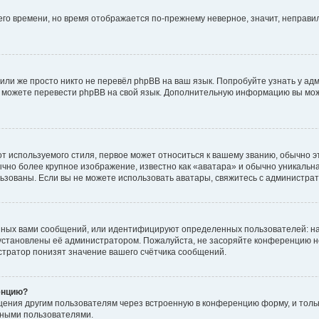
него времени, но время отображается по-прежнему неверное, значит, неправ
или же просто никто не перевёл phpBB на ваш язык. Попробуйте узнать у ад
ами можете перевести phpBB на свой язык. Дополнительную информацию вы мо
 используемого стиля, первое может относиться к вашему званию, обычно это
чно более крупное изображение, известно как «аватара» и обычно уникальна
пользованы. Если вы не можете использовать аватары, свяжитесь с администр
нных вами сообщений, или идентифицируют определенных пользователей: на
установлены её администратором. Пожалуйста, не засоряйте конференцию н
тратор понизят значение вашего счётчика сообщений.
енцию?
щения другим пользователям через встроенную в конференцию форму, и толь
мными пользователями.