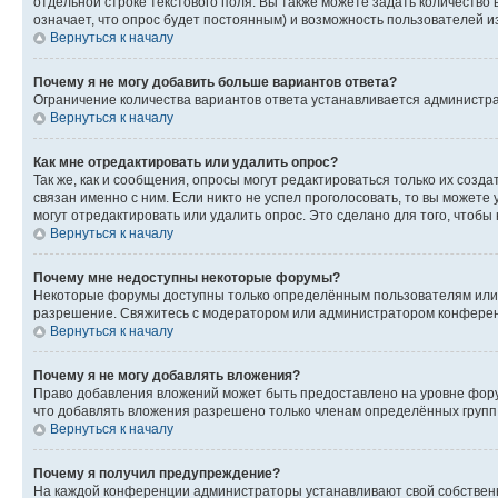
отдельной строке текстового поля. Вы также можете задать количество
означает, что опрос будет постоянным) и возможность пользователей и
Вернуться к началу
Почему я не могу добавить больше вариантов ответа?
Ограничение количества вариантов ответа устанавливается администр
Вернуться к началу
Как мне отредактировать или удалить опрос?
Так же, как и сообщения, опросы могут редактироваться только их соз
связан именно с ним. Если никто не успел проголосовать, то вы можете
могут отредактировать или удалить опрос. Это сделано для того, чтобы
Вернуться к началу
Почему мне недоступны некоторые форумы?
Некоторые форумы доступны только определённым пользователям или г
разрешение. Свяжитесь с модератором или администратором конферен
Вернуться к началу
Почему я не могу добавлять вложения?
Право добавления вложений может быть предоставлено на уровне фору
что добавлять вложения разрешено только членам определённых групп.
Вернуться к началу
Почему я получил предупреждение?
На каждой конференции администраторы устанавливают свой собственн