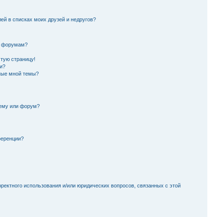
лей в списках моих друзей и недругов?
и форумам?
стую страницу!
и?
ные мной темы?
тему или форум?
ференции?
рректного использования и/или юридических вопросов, связанных с этой