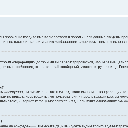
 вы правильно вводите имя пользователя и пароль. Если данные введены пра
равильно настроил конфигурацию конференции, свяжитесь с ним для исправле
 настроил конференцию: должны ли вы зарегистрироваться, чтобы размещать 
ичные сообщения, отправка email-сообщений, участие в группах и т.д. Регис
я?
ом посещении
, вы сможете оставаться под своим именем на конференции тол
ы вам не приходилось вводить имя пользователя и пароль каждый раз, вы мож
блиотеке, интернет-кафе, университете и т.д. Если пункт
Автоматически вх
й?
ание на конференции
. Выберите
Да
, и вы будете видны только администрат