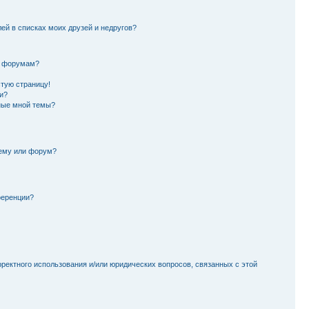
лей в списках моих друзей и недругов?
и форумам?
стую страницу!
и?
ные мной темы?
тему или форум?
ференции?
рректного использования и/или юридических вопросов, связанных с этой