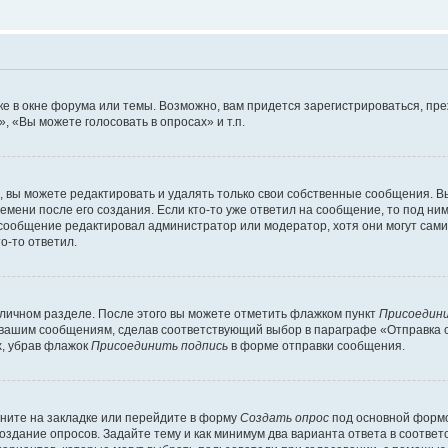
е в окне форума или темы. Возможно, вам придется зарегистрироваться, пр
 «Вы можете голосовать в опросах» и т.п.
вы можете редактировать и удалять только свои собственные сообщения. В
емени после его создания. Если кто-то уже ответил на сообщение, то под ни
 сообщение редактировал администратор или модератор, хотя они могут сами
о-то ответил.
 личном разделе. После этого вы можете отметить флажком пункт
Присоедини
 вашим сообщениям, сделав соответствующий выбор в параграфе «Отправка 
х, убрав флажок
Присоединить подпись
в форме отправки сообщения.
ните на закладке или перейдите в форму
Создать опрос
под основной формо
создание опросов. Задайте тему и как минимум два варианта ответа в соотве