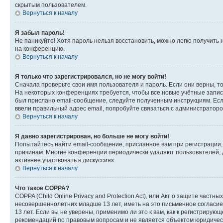
скрытым пользователем.
Вернуться к началу
Я забыл пароль!
Не паникуйте! Хотя пароль нельзя восстановить, можно легко получить
на конференцию.
Вернуться к началу
Я только что зарегистрировался, но не могу войти!
Сначала проверьте свои имя пользователя и пароль. Если они верны, т
На некоторых конференциях требуется, чтобы все новые учётные запис
был прислано email-сообщение, следуйте полученным инструкциям. Если
ввели правильный адрес email, попробуйте связаться с администраторо
Вернуться к началу
Я давно зарегистрирован, но больше не могу войти!
Попытайтесь найти email-сообщение, присланное вам при регистрации, 
причинам. Многие конференции периодически удаляют пользователей, 
активнее участвовать в дискуссиях.
Вернуться к началу
Что такое COPPA?
COPPA (Child Online Privacy and Protection Act), или Акт о защите час
несовершеннолетних младше 13 лет, иметь на это письменное согласи
13 лет. Если вы не уверены, применимо ли это к вам, как к регистриру
рекомендаций по правовым вопросам и не является объектом юридичес