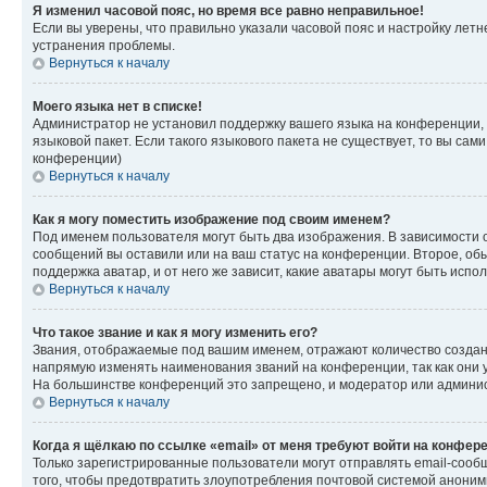
Я изменил часовой пояс, но время все равно неправильное!
Если вы уверены, что правильно указали часовой пояс и настройку лет
устранения проблемы.
Вернуться к началу
Моего языка нет в списке!
Администратор не установил поддержку вашего языка на конференции, 
языковой пакет. Если такого языкового пакета не существует, то вы с
конференции)
Вернуться к началу
Как я могу поместить изображение под своим именем?
Под именем пользователя могут быть два изображения. В зависимости от
сообщений вы оставили или на ваш статус на конференции. Второе, обы
поддержка аватар, и от него же зависит, какие аватары могут быть ис
Вернуться к началу
Что такое звание и как я могу изменить его?
Звания, отображаемые под вашим именем, отражают количество созда
напрямую изменять наименования званий на конференции, так как они 
На большинстве конференций это запрещено, и модератор или админис
Вернуться к началу
Когда я щёлкаю по ссылке «email» от меня требуют войти на конфер
Только зарегистрированные пользователи могут отправлять email-сооб
того, чтобы предотвратить злоупотребления почтовой системой анони