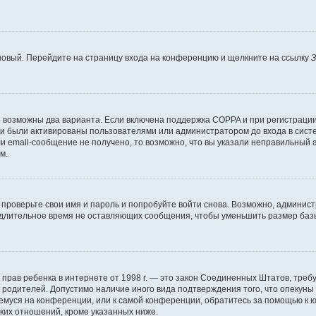
 новый. Перейдите на страницу входа на конференцию и щелкните на ссылку
З
о возможны два варианта. Если включена поддержка COPPA и при регистрации 
и были активированы пользователями или администратором до входа в систе
 email-сообщение не получено, то возможно, что вы указали неправильный а
м.
проверьте свои имя и пароль и попробуйте войти снова. Возможно, админист
длительное время не оставляющих сообщения, чтобы уменьшить размер базы
тных прав ребенка в интернете от 1998 г. — это закон Соединенных Штатов, т
е родителей. Допустимо наличие иного вида подтверждения того, что опек
ющемуся на конференции, или к самой конференции, обратитесь за помощью к 
ких отношений, кроме указанных ниже.