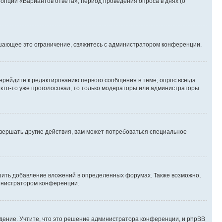
 опции «Вариантов ответа», период проведения опроса в днях (0
шающее это ограничение, свяжитесь с администратором конференции.
ерейдите к редактированию первого сообщения в теме; опрос всегда
и кто-то уже проголосовал, то только модераторы или администраторы
вершать другие действия, вам может потребоваться специальное
шить добавление вложений в определенных форумах. Также возможно,
министратором конференции.
дение. Учтите, что это решение администратора конференции, и phpBB