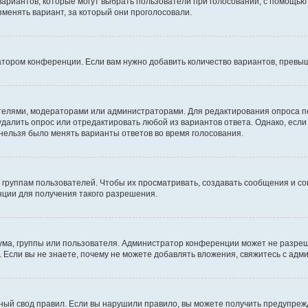
 вариантов, которые могут выбрать пользователи при голосовании, с помощью
зменять вариант, за который они проголосовали.
атором конференции. Если вам нужно добавить количество вариантов, превы
дателями, модераторами или администраторами. Для редактирования опроса п
 удалить опрос или отредактировать любой из вариантов ответа. Однако, есл
 нельзя было менять варианты ответов во время голосования.
руппам пользователей. Чтобы их просматривать, создавать сообщения и со
ции для получения такого разрешения.
ма, группы или пользователя. Администратор конференции может не разре
 Если вы не знаете, почему не можете добавлять вложения, свяжитесь с ад
ый свод правил. Если вы нарушили правило, вы можете получить предупреж