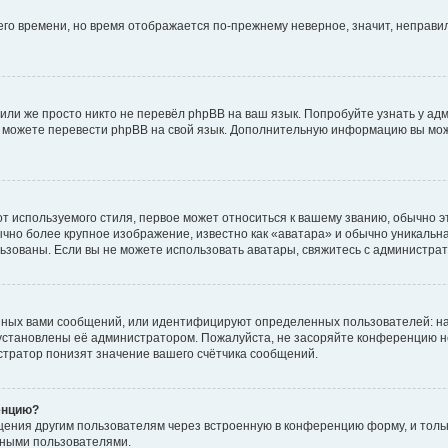
него времени, но время отображается по-прежнему неверное, значит, неправ
или же просто никто не перевёл phpBB на ваш язык. Попробуйте узнать у ад
ами можете перевести phpBB на свой язык. Дополнительную информацию вы мо
 используемого стиля, первое может относиться к вашему званию, обычно это
чно более крупное изображение, известно как «аватара» и обычно уникальна
пользованы. Если вы не можете использовать аватары, свяжитесь с администр
нных вами сообщений, или идентифицируют определенных пользователей: на
установлены её администратором. Пожалуйста, не засоряйте конференцию н
тратор понизят значение вашего счётчика сообщений.
енцию?
щения другим пользователям через встроенную в конференцию форму, и толь
мными пользователями.