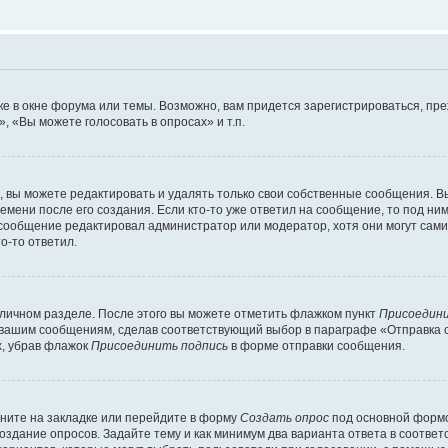
е в окне форума или темы. Возможно, вам придется зарегистрироваться, пр
 «Вы можете голосовать в опросах» и т.п.
вы можете редактировать и удалять только свои собственные сообщения. В
емени после его создания. Если кто-то уже ответил на сообщение, то под ни
 сообщение редактировал администратор или модератор, хотя они могут сами
о-то ответил.
 личном разделе. После этого вы можете отметить флажком пункт
Присоедини
 вашим сообщениям, сделав соответствующий выбор в параграфе «Отправка 
х, убрав флажок
Присоединить подпись
в форме отправки сообщения.
ните на закладке или перейдите в форму
Создать опрос
под основной формо
создание опросов. Задайте тему и как минимум два варианта ответа в соотве