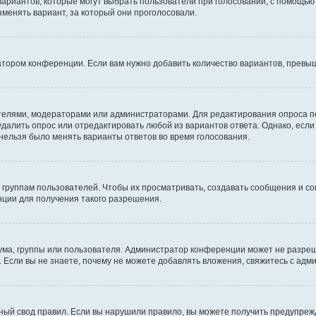
 вариантов, которые могут выбрать пользователи при голосовании, с помощью
зменять вариант, за который они проголосовали.
атором конференции. Если вам нужно добавить количество вариантов, превы
дателями, модераторами или администраторами. Для редактирования опроса п
 удалить опрос или отредактировать любой из вариантов ответа. Однако, есл
 нельзя было менять варианты ответов во время голосования.
руппам пользователей. Чтобы их просматривать, создавать сообщения и со
ции для получения такого разрешения.
ма, группы или пользователя. Администратор конференции может не разре
 Если вы не знаете, почему не можете добавлять вложения, свяжитесь с ад
ый свод правил. Если вы нарушили правило, вы можете получить предупреж