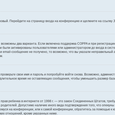
 новый. Перейдите на страницу входа на конференцию и щелкните на ссылку
З
о возможны два варианта. Если включена поддержка COPPA и при регистрации 
и были активированы пользователями или администратором до входа в систе
 email-сообщение не получено, то возможно, что вы указали неправильный а
м.
проверьте свои имя и пароль и попробуйте войти снова. Возможно, админист
длительное время не оставляющих сообщения, чтобы уменьшить размер базы
тных прав ребенка в интернете от 1998 г. — это закон Соединенных Штатов, т
е родителей. Допустимо наличие иного вида подтверждения того, что опек
ющемуся на конференции, или к самой конференции, обратитесь за помощью к 
ких отношений, кроме указанных ниже.