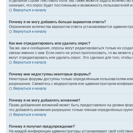
отдельной строке текстового поля. Вы также можете задать количество
означает, что опрос будет постоянным) и возможность пользователей и
Вернуться к началу
Почему я не могу добавить больше вариантов ответа?
Ограничение количества вариантов ответа устанавливается администр
Вернуться к началу
Как мне отредактировать или удалить опрос?
Так же, как и сообщения, опросы могут редактироваться только их соз
связан именно с ним. Если никто не успел проголосовать, то вы можете
могут отредактировать или удалить опрос. Это сделано для того, чтобы
Вернуться к началу
Почему мне недоступны некоторые форумы?
Некоторые форумы доступны только определённым пользователям или г
разрешение. Свяжитесь с модератором или администратором конферен
Вернуться к началу
Почему я не могу добавлять вложения?
Право добавления вложений может быть предоставлено на уровне фору
что добавлять вложения разрешено только членам определённых групп.
Вернуться к началу
Почему я получил предупреждение?
На каждой конференции администраторы устанавливают свой собственн