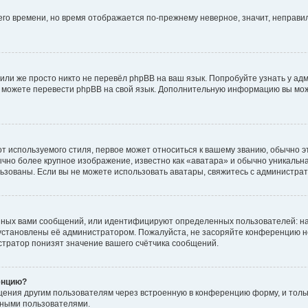
него времени, но время отображается по-прежнему неверное, значит, неправ
или же просто никто не перевёл phpBB на ваш язык. Попробуйте узнать у ад
ами можете перевести phpBB на свой язык. Дополнительную информацию вы мо
 используемого стиля, первое может относиться к вашему званию, обычно это
чно более крупное изображение, известно как «аватара» и обычно уникальна
пользованы. Если вы не можете использовать аватары, свяжитесь с администр
нных вами сообщений, или идентифицируют определенных пользователей: на
установлены её администратором. Пожалуйста, не засоряйте конференцию н
тратор понизят значение вашего счётчика сообщений.
енцию?
щения другим пользователям через встроенную в конференцию форму, и толь
мными пользователями.