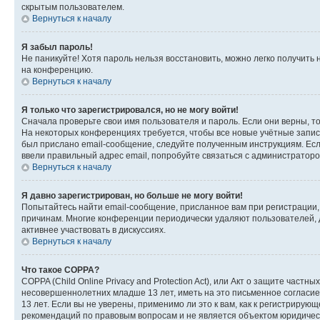
скрытым пользователем.
Вернуться к началу
Я забыл пароль!
Не паникуйте! Хотя пароль нельзя восстановить, можно легко получить
на конференцию.
Вернуться к началу
Я только что зарегистрировался, но не могу войти!
Сначала проверьте свои имя пользователя и пароль. Если они верны, т
На некоторых конференциях требуется, чтобы все новые учётные запис
был прислано email-сообщение, следуйте полученным инструкциям. Если
ввели правильный адрес email, попробуйте связаться с администраторо
Вернуться к началу
Я давно зарегистрирован, но больше не могу войти!
Попытайтесь найти email-сообщение, присланное вам при регистрации, 
причинам. Многие конференции периодически удаляют пользователей, 
активнее участвовать в дискуссиях.
Вернуться к началу
Что такое COPPA?
COPPA (Child Online Privacy and Protection Act), или Акт о защите час
несовершеннолетних младше 13 лет, иметь на это письменное согласи
13 лет. Если вы не уверены, применимо ли это к вам, как к регистриру
рекомендаций по правовым вопросам и не является объектом юридичес