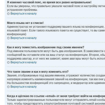
Я изменил часовой пояс, но время все равно неправильное!
Если вы уверены, что правильно указали часовой пояс и настройку лет
устранения проблемы.
Вернуться к началу
Моего языка нет в списке!
Администратор не установил поддержку вашего языка на конференции, 
языковой пакет. Если такого языкового пакета не существует, то вы с
конференции)
Вернуться к началу
Как я могу поместить изображение под своим именем?
Под именем пользователя могут быть два изображения. В зависимости от
сообщений вы оставили или на ваш статус на конференции. Второе, обы
поддержка аватар, и от него же зависит, какие аватары могут быть ис
Вернуться к началу
Что такое звание и как я могу изменить его?
Звания, отображаемые под вашим именем, отражают количество созда
напрямую изменять наименования званий на конференции, так как они 
На большинстве конференций это запрещено, и модератор или админис
Вернуться к началу
Когда я щёлкаю по ссылке «email» от меня требуют войти на конфер
Только зарегистрированные пользователи могут отправлять email-сооб
того, чтобы предотвратить злоупотребления почтовой системой анони