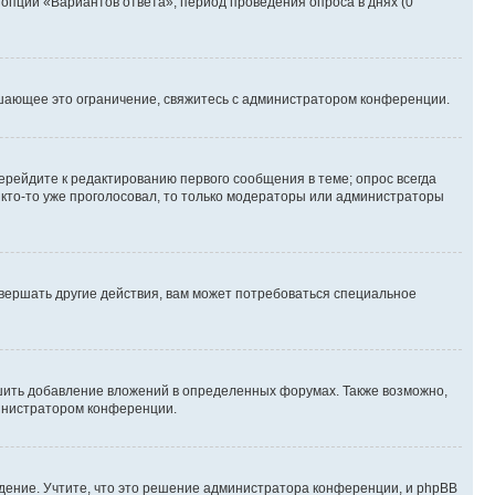
 опции «Вариантов ответа», период проведения опроса в днях (0
шающее это ограничение, свяжитесь с администратором конференции.
ерейдите к редактированию первого сообщения в теме; опрос всегда
и кто-то уже проголосовал, то только модераторы или администраторы
вершать другие действия, вам может потребоваться специальное
шить добавление вложений в определенных форумах. Также возможно,
министратором конференции.
дение. Учтите, что это решение администратора конференции, и phpBB