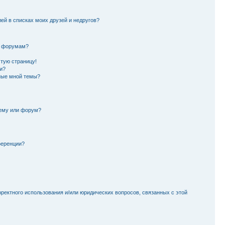
лей в списках моих друзей и недругов?
и форумам?
стую страницу!
и?
ные мной темы?
тему или форум?
ференции?
рректного использования и/или юридических вопросов, связанных с этой