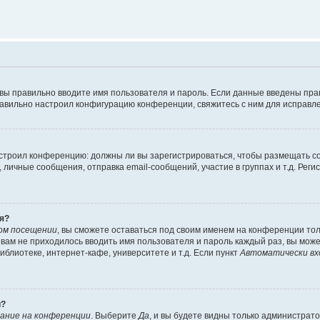
 вы правильно вводите имя пользователя и пароль. Если данные введены пра
равильно настроил конфигурацию конференции, свяжитесь с ним для исправле
 настроил конференцию: должны ли вы зарегистрироваться, чтобы размещать 
ичные сообщения, отправка email-сообщений, участие в группах и т.д. Регис
я?
ом посещении
, вы сможете оставаться под своим именем на конференции тол
ы вам не приходилось вводить имя пользователя и пароль каждый раз, вы мож
блиотеке, интернет-кафе, университете и т.д. Если пункт
Автоматически вх
й?
ание на конференции
. Выберите
Да
, и вы будете видны только администрат