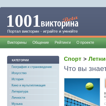
Викторины
Общение
Рейтинги
О проекте
Спорт
>
Летни
КАТЕГОРИИ
Что вы знае
География и страноведение
Искусство
История
Кино и мультипликация
Литература
В
б
Личности
Музыка
С